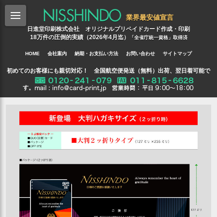
業界最安値宣言
日進堂印刷株式会社 オリジナルプリペイドカード作成・印刷
18万件の圧倒的実績（2026年4月迄）
「全省庁統一資格」取得済
HOME
会社案内
納期・お支払い方法
お問い合わせ
サイトマップ
初めてのお客様にも親切対応！ 全国航空便発送（無料）出荷、翌日着可能で
す。