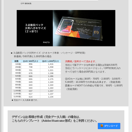
■ ３点格安パック大判サイズ（クオカード本体・パッケージ・OPP封筒）
単価例／500円券と1,000円券の場合
枚数
QUO 500円入り
QUO 1,000円入り
消費税／送料すべて含みます。
100枚
896
1,416
当社にて版下データを作成する場合は別途6,500円
200枚
738
1,258
当社にてパッケージにカードセット／OPP封筒封入の
300枚
701
1,221
すべてを行う場合@20円高となります。
400枚
678
1,198
500枚
666
1,186
QUOカードは他に300円・700円・2,000円・3,000円・
600枚
655
1,175
700枚
649
1,169
5,000円・10,000円での作成も出来ます。（別途見積）
800枚
644
1,164
図書カードNEXTでの作成も可能です。500円・1,000円
900枚
640
1,160
（別途見積）
1,000枚
637
1,157
2,000枚
617
1,137
3,000枚
614
1,134
■ 完全データ入稿単価です。
デザインはお客様が作成（完全データ入稿）の場合は、
こちらのテンプレート（Adobe Illustrator形式）をご利用ください。
ダウンロード