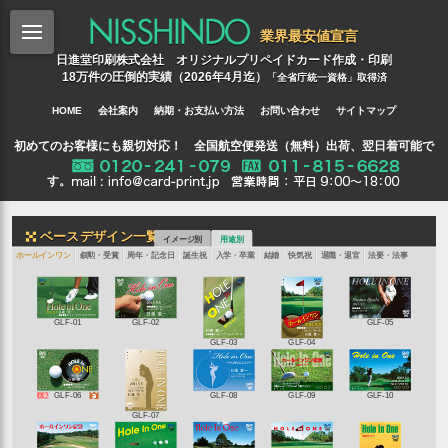
業界最安値宣言
日進堂印刷株式会社 オリジナルプリペイドカード作成・印刷
18万件の圧倒的実績（2026年4月迄）
「全省庁統一資格」取得済
HOME
会社案内
納期・お支払い方法
お問い合わせ
サイトマップ
初めてのお客様にも親切対応！ 全国航空便発送（無料）出荷、翌日着可能で
す。
ベースデザイン一覧
イメージ別
用途別
ホールインワン
叙勲・受賞
周年・記念日
誕生祝
入学・卒業
結婚
快気祝
退職・退官
法要・法事
GLF-01
GLF-02
GLF-05
GLF-03
GLF-04
GLF-06
GLF-08
GLF-09
GLF-10
GLF-07