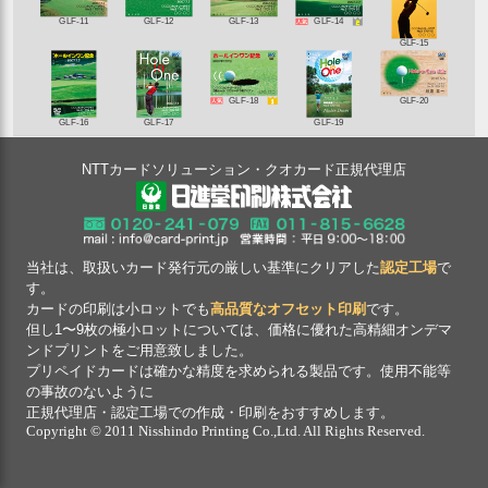
GLF-11
GLF-12
GLF-13
GLF-14
GLF-15
GLF-18
GLF-20
GLF-16
GLF-17
GLF-19
NTTカードソリューション・クオカード正規代理店
当社は、取扱いカード発行元の厳しい基準にクリアした
認定工場
で
す。
カードの印刷は小ロットでも
高品質なオフセット印刷
です。
但し1〜9枚の極小ロットについては、価格に優れた高精細オンデマ
ンドプリントをご用意致しました。
プリペイドカードは確かな精度を求められる製品です。使用不能等
の事故のないように
正規代理店・認定工場での作成・印刷をおすすめします。
Copyright © 2011 Nisshindo Printing Co.,Ltd. All Rights Reserved.